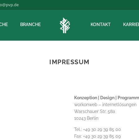
fo@pvp.de
CHE
BRANCHE
KONTAKT
KARRIE
IMPRESSUM
Konzeption | Design | Programm
workonweb – internetlösungen
Warschauer Str. 58a
10243 Berlin
Tel.: +49 30 29 39 85 00
Fax: +49 30 29 39 85 09