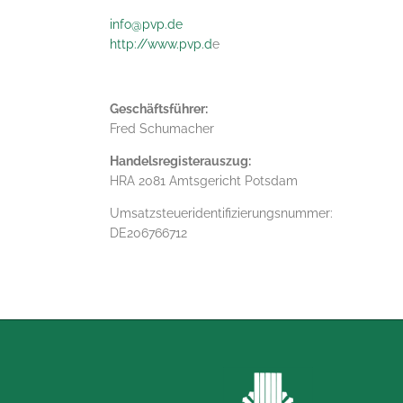
info@pvp.de
http://www.pvp.d
e
Geschäftsführer:
Fred Schumacher
Handelsregisterauszug:
HRA 2081 Amtsgericht Potsdam
Umsatzsteueridentifizierungsnummer:
DE206766712