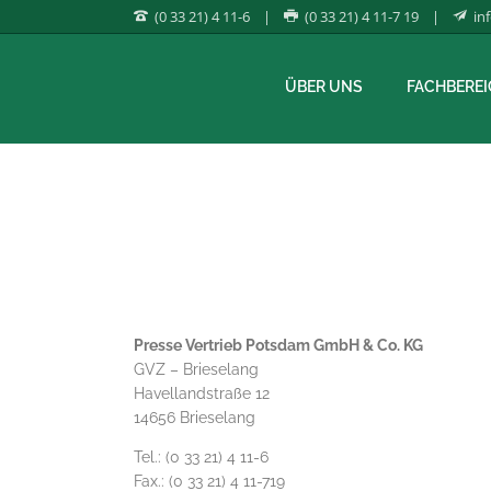
(0 33 21) 4 11-6 |
(0 33 21) 4 11-7 19 |
in
ÜBER UNS
FACHBEREI
Presse Vertrieb Potsdam GmbH & Co. KG
GVZ – Brieselang
Havellandstraße 12
14656 Brieselang
Tel.: (0 33 21) 4 11-6
Fax.: (0 33 21) 4 11-719